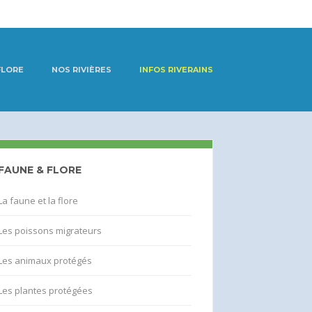
FLORE
NOS RIVIÈRES
INFOS RIVERAINS
FAUNE & FLORE
La faune et la flore
Les poissons migrateurs
Les animaux protégés
Les plantes protégées