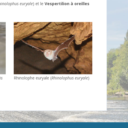
hinolophus euryale
) et le
Vespertilion à oreilles
is
Rhinolophe euryale (
Rhinolophus euryale
)