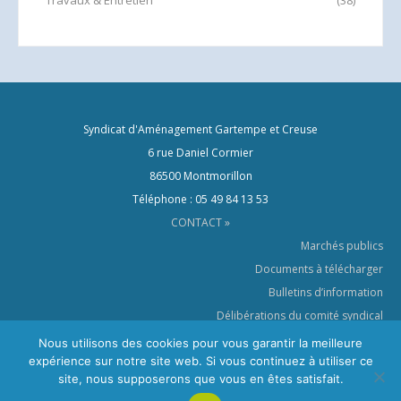
Travaux & Entretien
(38)
Syndicat d'Aménagement Gartempe et Creuse
6 rue Daniel Cormier
86500 Montmorillon
Téléphone : 05 49 84 13 53
CONTACT »
Marchés publics
Documents à télécharger
Bulletins d’information
Délibérations du comité syndical
Le SYAGC dans les médias
Nous utilisons des cookies pour vous garantir la meilleure
expérience sur notre site web. Si vous continuez à utiliser ce
Crédits & Mentions légales
site, nous supposerons que vous en êtes satisfait.
Politique de confidentialité