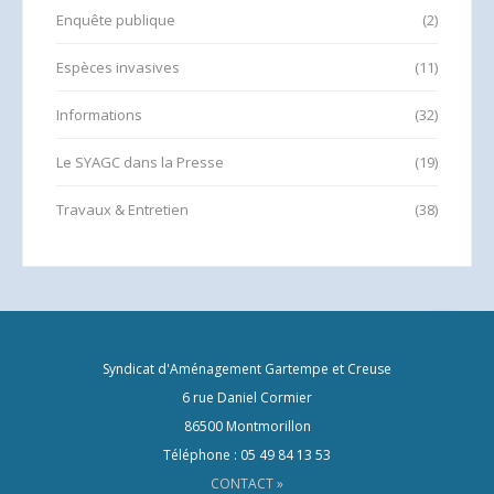
Enquête publique
(2)
Espèces invasives
(11)
Informations
(32)
Le SYAGC dans la Presse
(19)
Travaux & Entretien
(38)
Syndicat d'Aménagement Gartempe et Creuse
6 rue Daniel Cormier
86500 Montmorillon
Téléphone : 05 49 84 13 53
CONTACT »