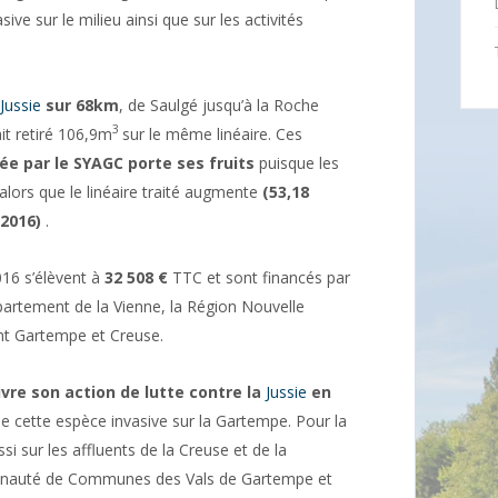
sive sur le milieu ainsi que sur les activités
Jussie
sur 68km
, de Saulgé jusqu’à la Roche
3
it retiré 106,9m
sur le même linéaire. Ces
ée par le SYAGC porte ses fruits
puisque les
lors que le linéaire traité augmente
(53,18
2016)
.
016 s’élèvent à
32 508 €
TTC et sont financés par
partement de la Vienne, la Région Nouvelle
nt Gartempe et Creuse.
vre son action de lutte contre la
Jussie
en
e cette espèce invasive sur la Gartempe. Pour la
si sur les affluents de la Creuse et de la
munauté de Communes des Vals de Gartempe et