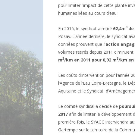
pour limiter l’impact de cette plante inva
humaines liées au cours d’eau.
3
En 2016, le syndicat a retiré
62,4m
de
Posay. L’année dernière, le syndicat ava
données prouvent que
l’action engag
volumes retirés depuis 2011 diminuent a
3
3
m
/km en 2011 pour 0,92 m
/km en 
Les coûts d’intervention pour l’année 2
l’Agence de l’Eau Loire-Bretagne, le Dé
Aquitaine et le Syndicat d’Aménageme
Le comité syndical a décidé de
poursui
2017
afin de limiter le développement d
première fois, le SYAGC interviendra aus
Gartempe sur le territoire de la Com