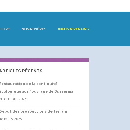
FLORE
NOS RIVIÈRES
INFOS RIVERAINS
ARTICLES RÉCENTS
Restauration de la continuité
écologique sur l’ouvrage de Busserais
20 octobre 2025
Début des prospections de terrain
18 mars 2025