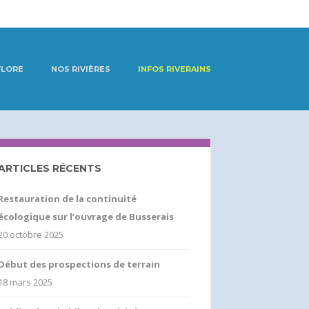
FLORE
NOS RIVIÈRES
INFOS RIVERAINS
ARTICLES RÉCENTS
Restauration de la continuité
écologique sur l’ouvrage de Busserais
20 octobre 2025
Début des prospections de terrain
18 mars 2025