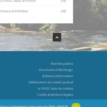
Le SYAGC dans la Presse
(19)
Travaux & Entretien
(38)
Marchés publics
Documents à télécharger
Bulletins d’information
Délibérations du comité syndical
Le SYAGC dans les médias
Crédits & Mentions légales
Politique de confidentialité
e, nous supposerons que vous en êtes satisfait.
Ok