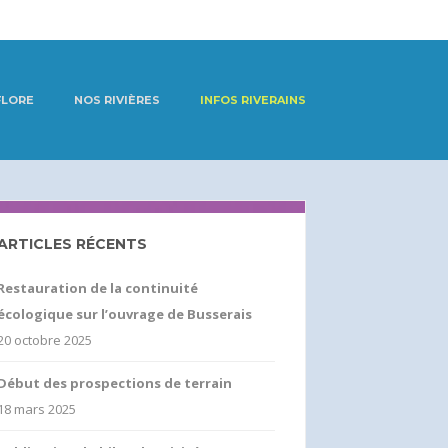
FLORE
NOS RIVIÈRES
INFOS RIVERAINS
ARTICLES RÉCENTS
Restauration de la continuité
écologique sur l’ouvrage de Busserais
20 octobre 2025
Début des prospections de terrain
18 mars 2025