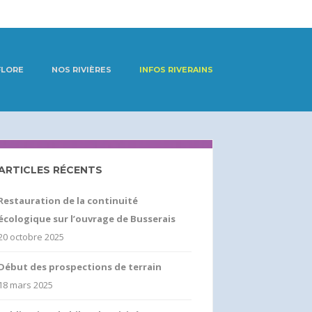
FLORE
NOS RIVIÈRES
INFOS RIVERAINS
ARTICLES RÉCENTS
Restauration de la continuité
écologique sur l’ouvrage de Busserais
20 octobre 2025
Début des prospections de terrain
18 mars 2025