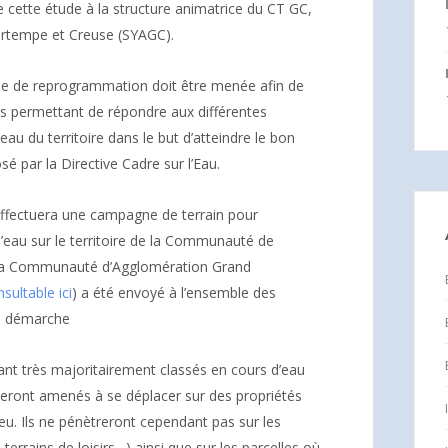
 cette étude à la structure animatrice du CT GC,
artempe et Creuse (SYAGC).
de de reprogrammation doit être menée afin de
s permettant de répondre aux différentes
eau du territoire dans le but d’atteindre le bon
 par la Directive Cadre sur l’Eau.
 effectuera une campagne de terrain pour
d’eau sur le territoire de la Communauté de
la Communauté d’Agglomération Grand
sultable ici
) a été envoyé à l’ensemble des
la démarche
étant très majoritairement classés en cours d’eau
ront amenés à se déplacer sur des propriétés
ieu. Ils ne pénètreront cependant pas sur les
 terrains de loisirs…) ainsi que sur les parcelles où