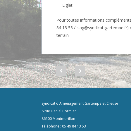
Liglet
Pour toutes informations complémentair
84 13 53 / siag@syndicat-gartempe.fr) 
terrain.
Syndicat d'Aménagement Gartempe et Creuse
6 rue Daniel Cormier
86500 Montmorillon
Téléphone : 05 49 84 13 53