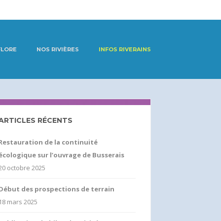
FLORE
NOS RIVIÈRES
INFOS RIVERAINS
ARTICLES RÉCENTS
Restauration de la continuité
écologique sur l’ouvrage de Busserais
20 octobre 2025
Début des prospections de terrain
18 mars 2025