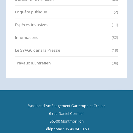
Enquête publique
(2)
Espèces invasives
(11)
Informations
(32)
Le SYAGC dans la Presse
(19)
Travaux & Entretien
(38)
Syndicat d'Aménagement Gartempe et Creuse
6 rue Daniel Cormier
86500 Montmorillon
Téléphone : 05 49 84 13 53