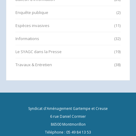
Enquête publique
(2)
Espèces invasives
(11)
Informations
(32)
Le SYAGC dans la Presse
(19)
Travaux & Entretien
(38)
Syndicat d'Aménagement Gartempe et Creuse
6 rue Daniel Cormier
86500 Montmorillon
Téléphone : 05 49 84 13 53