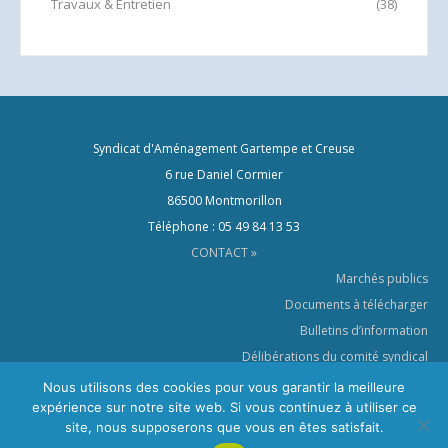
Travaux & Entretien
(38)
Syndicat d'Aménagement Gartempe et Creuse
6 rue Daniel Cormier
86500 Montmorillon
Téléphone : 05 49 84 13 53
CONTACT »
Marchés publics
Documents à télécharger
Bulletins d’information
Délibérations du comité syndical
Le SYAGC dans les médias
Nous utilisons des cookies pour vous garantir la meilleure
expérience sur notre site web. Si vous continuez à utiliser ce
Crédits & Mentions légales
site, nous supposerons que vous en êtes satisfait.
Politique de confidentialité