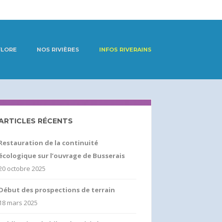
FLORE
NOS RIVIÈRES
INFOS RIVERAINS
ARTICLES RÉCENTS
Restauration de la continuité
écologique sur l’ouvrage de Busserais
20 octobre 2025
Début des prospections de terrain
18 mars 2025