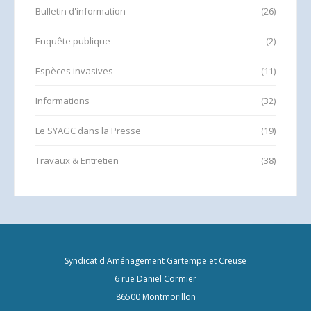
Bulletin d'information
(26)
Enquête publique
(2)
Espèces invasives
(11)
Informations
(32)
Le SYAGC dans la Presse
(19)
Travaux & Entretien
(38)
Syndicat d'Aménagement Gartempe et Creuse
6 rue Daniel Cormier
86500 Montmorillon