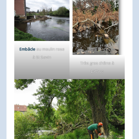
Embâcle
au moulin rose
à St Savin
Très gros chêne à
Lathus