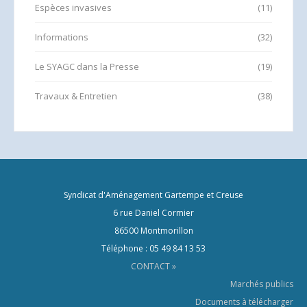
Espèces invasives
(11)
Informations
(32)
Le SYAGC dans la Presse
(19)
Travaux & Entretien
(38)
Syndicat d'Aménagement Gartempe et Creuse
6 rue Daniel Cormier
86500 Montmorillon
Téléphone : 05 49 84 13 53
CONTACT »
Marchés publics
Documents à télécharger