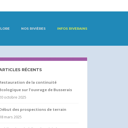
FLORE
NOS RIVIÈRES
INFOS RIVERAINS
ARTICLES RÉCENTS
Restauration de la continuité
écologique sur l’ouvrage de Busserais
20 octobre 2025
Début des prospections de terrain
18 mars 2025