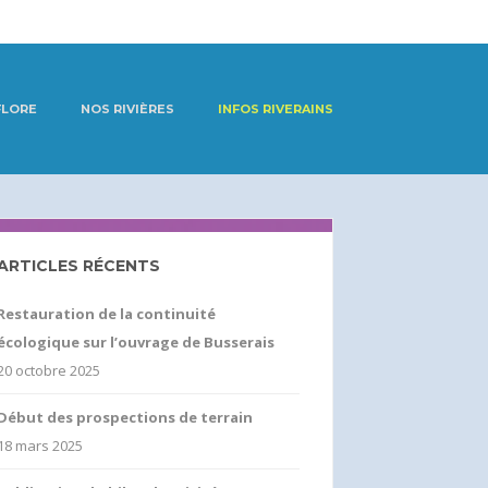
FLORE
NOS RIVIÈRES
INFOS RIVERAINS
ARTICLES RÉCENTS
Restauration de la continuité
écologique sur l’ouvrage de Busserais
20 octobre 2025
Début des prospections de terrain
18 mars 2025